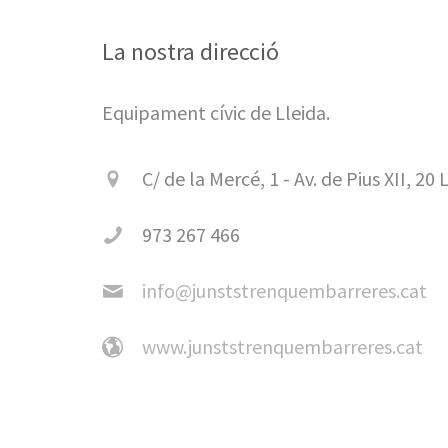
La nostra direcció
Equipament cívic de Lleida.
C/ de la Mercé, 1 - Av. de Pius XII, 20
973 267 466
info@junststrenquembarreres.cat
www.junststrenquembarreres.cat