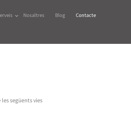
erveis
Nosaltres
Blog
Contacte
 les següents vies